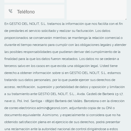
En GESTIO DEL NOLIT, S.L. tratamos la información que nos facilita con el fin
de prestarles el servicio solicitado y realizar su facturación. Los datos
proporcionados se conservarán mientras se mantenga la relación comercial o
durante el tiempo necesario para cumplir con las obligaciones legales y atender
las posibles responsabilidades que pudieran derivar del cumplimiento de la
finalidad para la que los datos fueron recabados. Los datos no se cederán a
terceros salvo en los casos en que exista una obligación legal. Usted tiene
derecho a obtener información sobre si en GESTIO DEL NOLIT, S.L. estamos
tratando sus datos personales, por lo que puede ejercer sus derechos de
acceso, rectificación, supresión y portabilidad de datos y oposición y limitación
a su tratamiento ante GESTIO DEL NOLIT, S.L., Avda. Castell de Barberà 15-17,
nave 11. Pol. Ind. Santiga - 08920 Barberà del Vallès. Barcelona o en la dirección
de correo electrónico admin@gesnol.com, adjuntando copia de su DNI o
documento equivalente. Asimismo, y especialmente si considera que no ha
obtenido satisfacción plena en el ejercicio de sus derechos, podrá presentar
una reclamación ante la autoridad nacional de control dirigiéndose a estos